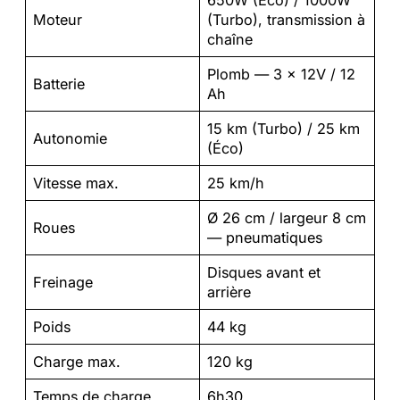
650W (Éco) / 1000W
Moteur
(Turbo), transmission à
chaîne
Plomb — 3 × 12V / 12
Batterie
Ah
15 km (Turbo) / 25 km
Autonomie
(Éco)
Vitesse max.
25 km/h
Ø 26 cm / largeur 8 cm
Roues
— pneumatiques
Disques avant et
Freinage
arrière
Poids
44 kg
Charge max.
120 kg
Temps de charge
6h30